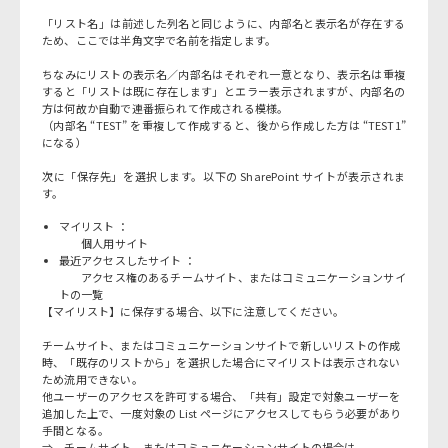
「リスト名」は前述した列名と同じように、内部名と表示名が存在する
ため、ここでは半角文字で名前を指定します。
ちなみにリストの表示名／内部名はそれぞれ一意となり、表示名は重複
すると「リストは既に存在します」とエラー表示されますが、内部名の
方は何故か自動で連番振られて作成される模様。
（内部名 “TEST” を重複して作成すると、後から作成した方は “TEST1”
になる）
次に「保存先」を選択します。以下の SharePoint サイトが表示されま
す。
マイリスト ：
個人用サイト
最近アクセスしたサイト ：
アクセス権のあるチームサイト、またはコミュニケーションサイ
トの一覧
【マイリスト】に保存する場合、以下に注意してください。
チームサイト、またはコミュニケーションサイトで新しいリストの作成
時、「既存のリストから」を選択した場合にマイリストは表示されない
ため流用できない。
他ユーザーのアクセスを許可する場合、「共有」設定で対象ユーザーを
追加した上で、一度対象の List ページにアクセスしてもらう必要があり
手間となる。
⇒ チームサイト、またはコミュニケーションサイトの場合は、