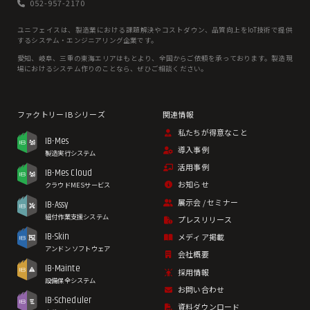
052-957-2170
ユニフェイスは、製造業における課題解決やコストダウン、品質向上をIoT技術で提供
するシステム・エンジニアリング企業です。
愛知、岐⾩、三重の東海エリアはもとより、全国からご依頼を承っております。製造現
場におけるシステム作りのことなら、ぜひご相談ください。
私たちが得意なこと
IB-Mes
導入事例
製造実行システム
活用事例
IB-Mes Cloud
お知らせ
クラウドMESサービス
展示会 / セミナー
IB-Assy
組付作業支援システム
プレスリリース
IB-Skin
メディア掲載
アンドン ソフトウェア
会社概要
IB-Mainte
採用情報
設備保全システム
お問い合わせ
IB-Scheduler
資料ダウンロード