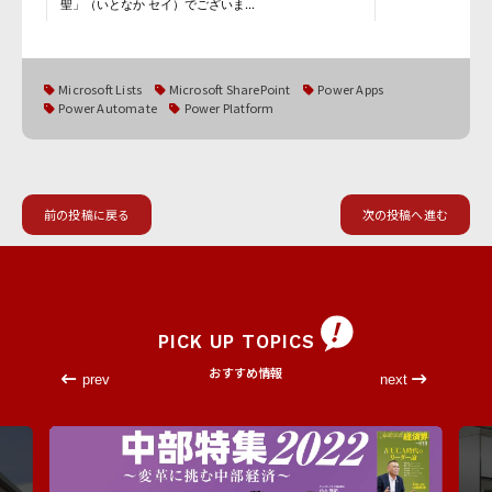
Microsoft Lists
Microsoft SharePoint
Power Apps
Power Automate
Power Platform
前の投稿に戻る
次の投稿へ進む
PICK UP TOPICS
おすすめ情報
prev
next