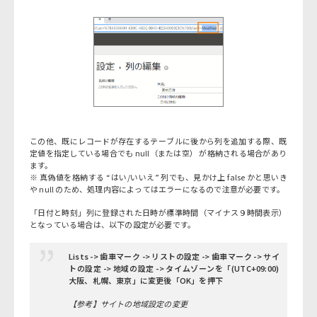
この他、既にレコードが存在するテーブルに後から列を追加する際、既
定値を指定している場合でも null（または空） が格納される場合があり
ます。
※ 真偽値を格納する “はい/いいえ” 列でも、見かけ上 false かと思いき
や null のため、処理内容によってはエラーになるので注意が必要です。
「日付と時刻」列に登録された日時が標準時間（マイナス９時間表示）
となっている場合は、以下の設定が必要です。
Lists -> 歯車マーク -> リストの設定 -> 歯車マーク -> サイ
トの設定 -> 地域の設定 -> タイムゾーンを「(UTC+09:00)
大阪、札幌、東京」に変更後「OK」を押下
【参考】
サイトの地域設定の変更